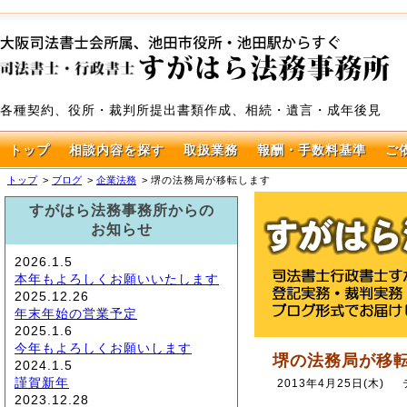
各種契約、役所・裁判所提出書類作成、相続・遺言・成年後見
トップ
相談内容を探す
取扱業務
報酬・手数料基準
ご
トップ
ブログ
企業法務
堺の法務局が移転します
すがはら法務事務所からの
お知らせ
2026.1.5
本年もよろしくお願いいたします
2025.12.26
年末年始の営業予定
2025.1.6
今年もよろしくお願いします
堺の法務局が移
2024.1.5
謹賀新年
2013年4月25日(木)
2023.12.28