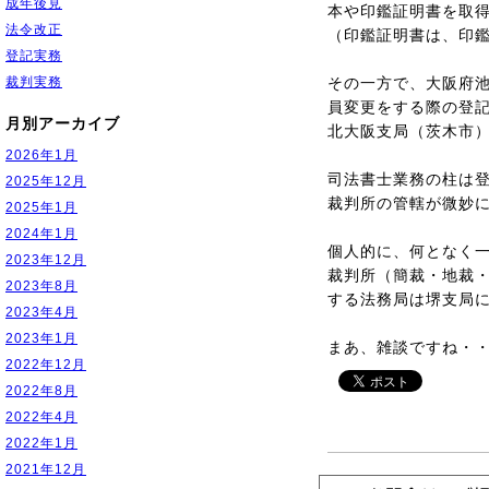
成年後見
本や印鑑証明書を取
法令改正
（印鑑証明書は、印
登記実務
裁判実務
その一方で、大阪府
員変更をする際の登
月別アーカイブ
北大阪支局（茨木市
2026年1月
司法書士業務の柱は
2025年12月
裁判所の管轄が微妙
2025年1月
2024年1月
個人的に、何となく
2023年12月
裁判所（簡裁・地裁
2023年8月
する法務局は堺支局
2023年4月
2023年1月
まあ、雑談ですね・
2022年12月
2022年8月
2022年4月
2022年1月
2021年12月