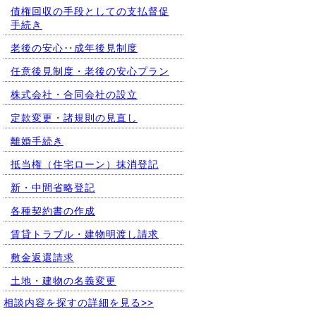
債権回収の手段としての支払督促
手続き
老後の安心‥成年後見制度
任意後見制度・老後の安心プラン
株式会社・合同会社の設立
定款変更・諸規則の見直し
離婚手続き
抵当権（住宅ローン）抹消登記
新・中間省略登記
各種契約書の作成
賃貸トラブル・建物明渡し請求
敷金返還請求
土地・建物の名義変更
相談内容を探すの詳細を見る>>