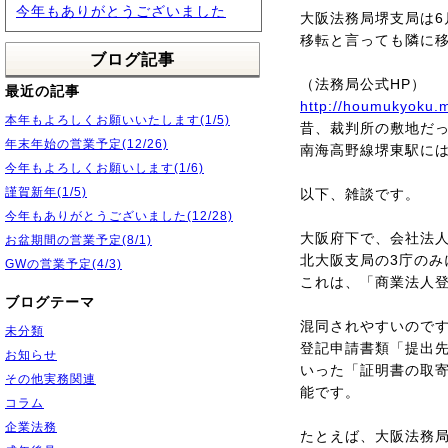
今年もありがとうございました
大阪法務局堺支局は6
移転と言っても隣に
ブログ記事
（法務局公式HP）
最近の記事
http://houmukyoku.m
本年もよろしくお願いいたします(1/5)
昔、裁判所の敷地だ
年末年始の営業予定(12/26)
南海高野線堺東駅に
今年もよろしくお願いします(1/6)
謹賀新年(1/5)
以下、雑談です。
今年もありがとうございました(12/28)
大阪府下で、会社法
お盆期間の営業予定(8/1)
北大阪支局の3庁のみ
GWの営業予定(4/3)
これは、「商業法人
ブログテーマ
混同されやすいので
未分類
登記申請書類「提出
お知らせ
いった「証明書の取
その他実務関連
能です。
コラム
企業法務
たとえば、大阪法務