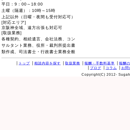
平日：9：00～18:00
土曜（隔週）：10時～15時
上記以外（日曜・夜間も受付対応可）
[対応エリア]
京阪神全域、遠方出張も対応可
[取扱業務]
各種契約、相続遺言、会社法務、コン
サルタント業務、役所・裁判所提出書
類作成、司法書士・行政書士業務全般
トップ
相談内容を探す
取扱業務
報酬・手数料基準
報酬
ブログ
コラム
お問
Copyright(C) 2012- Sugaha