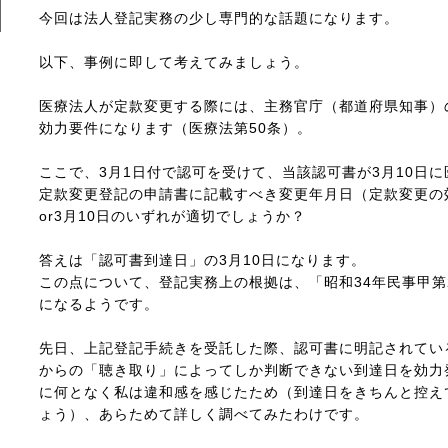
今回は法人登記実務の少し専門的な話題になります。
以下、事例に即して考えてみましょう。
医療法人が定款変更する際には、主務官庁（都道府県知事）
効力要件になります（医療法第50条）。
ここで、3月1日付で認可を受けて、当該認可書が3月10日
定款変更登記の申請書に記載すべき変更年月日（定款変更の
or3月10日のいずれが適切でしょうか？
答えは「認可書到達日」の3月10日になります。
この点について、登記実務上の根拠は、「昭和34年民事甲第2
になるようです。
先日、上記登記手続きを受託した際、認可書に明記されてい
からの「聴き取り」によってしか判断できない到達日を効力
に何となく私は違和感を感じたため（到達日をきちんと控え
ょう）、あらためて詳しく調べてみたわけです。