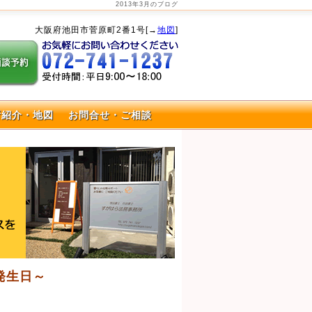
2013年3月のブログ
大阪府池田市菅原町2番1号[→
地図
]
所紹介・地図
お問合せ・ご相談
発生日～