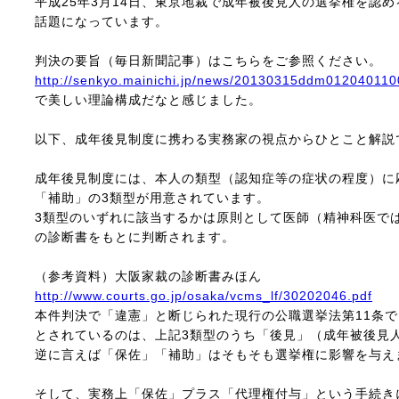
平成25年3月14日、東京地裁で成年被後見人の選挙権を認
話題になっています。
判決の要旨（毎日新聞記事）はこちらをご参照ください。
http://senkyo.mainichi.jp/news/20130315ddm012040110
で美しい理論構成だなと感じました。
以下、成年後見制度に携わる実務家の視点からひとこと解説
成年後見制度には、本人の類型（認知症等の症状の程度）に
「補助」の3類型が用意されています。
3類型のいずれに該当するかは原則として医師（精神科医で
の診断書をもとに判断されます。
（参考資料）大阪家裁の診断書みほん
http://www.courts.go.jp/osaka/vcms_lf/30202046.pdf
本件判決で「違憲」と断じられた現行の公職選挙法第11条
とされているのは、上記3類型のうち「後見」（成年被後見
逆に言えば「保佐」「補助」はそもそも選挙権に影響を与え
そして、実務上「保佐」プラス「代理権付与」という手続き