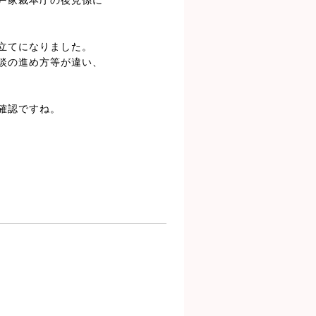
戸家裁本庁の後見係に
立てになりました。
談の進め方等が違い、
確認ですね。
、