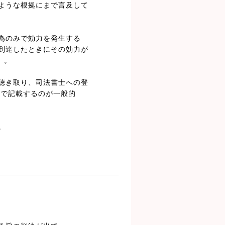
ような根拠にまで言及して
為のみで効力を発生する
到達したときにその効力が
）。
聴き取り、司法書士への登
領で記載するのが一般的
。