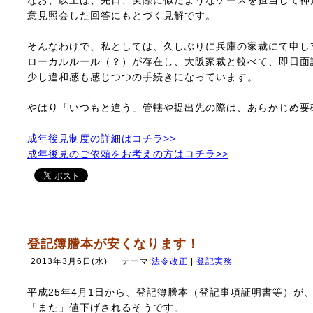
なお、以上は、先日、実際に似たようなケースを担当して神
意見照会した回答にもとづく見解です。
そんなわけで、私としては、久しぶりに兵庫の家裁にて申し
ローカルルール（？）が存在し、大阪家裁と較べて、即日面
少し違和感も感じつつの手続きになっています。
やはり「いつもと違う」管轄や提出先の際は、あらかじめ要
成年後見制度の詳細はコチラ>>
成年後見のご依頼をお考えの方はコチラ>>
登記簿謄本が安くなります！
2013年3月6日(水)
テーマ:
法令改正
|
登記実務
平成25年4月1日から、登記簿謄本（登記事項証明書等）が
「また」値下げされるそうです。