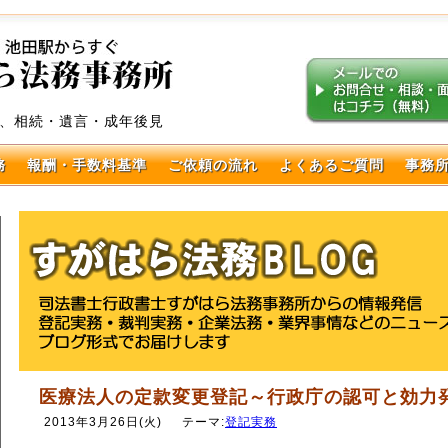
、相続・遺言・成年後見
務
報酬・手数料基準
ご依頼の流れ
よくあるご質問
事務
医療法人の定款変更登記～行政庁の認可と効力
2013年3月26日(火)
テーマ:
登記実務