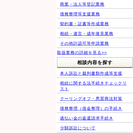
商業・法人等登記業務
債務整理等支援業務
契約書・証書等作成業務
相続・遺言・成年後見業務
その他許認可等申請業務
取扱業務の詳細を見る>>
相談内容を探す
本人訴訟と裁判書類作成等支援
相続に関する法手続きチェックリ
スト
クーリングオフ・悪質商法対策
債務整理（借金整理）の手続き
過払い金の返還請求手続き
少額訴訟について