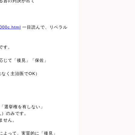
める旨の判決が出て
000c.html
一目読んで、リベラル
です。
応じて「後見」「保佐」
はなく主治医でOK）
で「選挙権を有しない」
人）のみです。
ません。
によって、実質的に「後見」