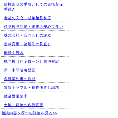
債権回収の手段としての支払督促
手続き
老後の安心‥成年後見制度
任意後見制度・老後の安心プラン
株式会社・合同会社の設立
定款変更・諸規則の見直し
離婚手続き
抵当権（住宅ローン）抹消登記
新・中間省略登記
各種契約書の作成
賃貸トラブル・建物明渡し請求
敷金返還請求
土地・建物の名義変更
相談内容を探すの詳細を見る>>