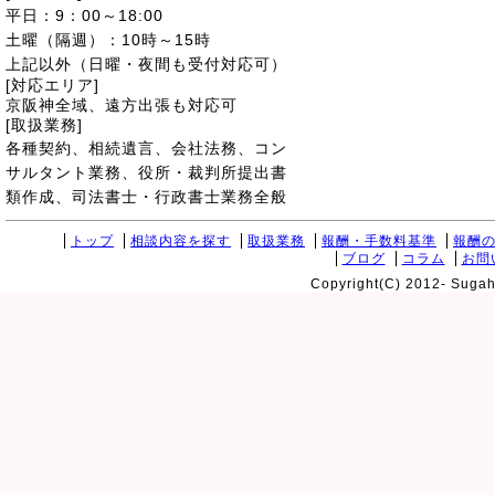
平日：9：00～18:00
土曜（隔週）：10時～15時
上記以外（日曜・夜間も受付対応可）
[対応エリア]
京阪神全域、遠方出張も対応可
[取扱業務]
各種契約、相続遺言、会社法務、コン
サルタント業務、役所・裁判所提出書
類作成、司法書士・行政書士業務全般
トップ
相談内容を探す
取扱業務
報酬・手数料基準
報酬
ブログ
コラム
お問
Copyright(C) 2012- Sugaha