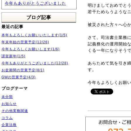
今年もありがとうございました
明けましておめでと
若干ためらうような
ブログ記事
被災された方々へ心
最近の記事
本年もよろしくお願いいたします(1/5)
さて、司法書士業務に
年末年始の営業予定(12/26)
記義務化の運用開始
今年もよろしくお願いします(1/6)
くる一年になりそう
謹賀新年(1/5)
あらためて気を引き
今年もありがとうございました(12/28)
す。
お盆期間の営業予定(8/1)
GWの営業予定(4/3)
今年もよろしくお願
ブログテーマ
未分類
お知らせ
その他実務関連
コラム
企業法務