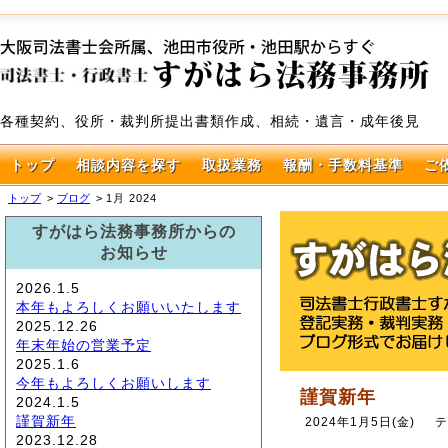
各種契約、役所・裁判所提出書類作成、相続・遺言・成年後見
トップ
相談内容を探す
取扱業務
報酬・手数料基準
ご
トップ
ブログ
1月 2024
すがはら法務事務所からの
お知らせ
2026.1.5
本年もよろしくお願いいたします
2025.12.26
年末年始の営業予定
2025.1.6
今年もよろしくお願いします
謹賀新年
2024.1.5
謹賀新年
2024年1月5日(金)
テ
2023.12.28