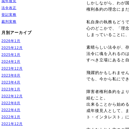
成年後見
しかしながら、わが
法令改正
権利条約の理念にま
登記実務
裁判実務
私自身の執務もどう
心のどこかで、「理
月別アーカイブ
しまっていることに
2026年1月
素晴らしい法令が、
2025年12月
法令に魂を入れるの
2025年1月
すべき立場にあると
2024年1月
2023年12月
飛躍的かもしれませ
2023年8月
でも、今から私にで
2023年4月
2023年1月
障害者権利条約をよ
2022年12月
組むこと。
2022年8月
出来ることから始め
2022年4月
成年後見人として、ま
ト・インタレスト」
2022年1月
2021年12月