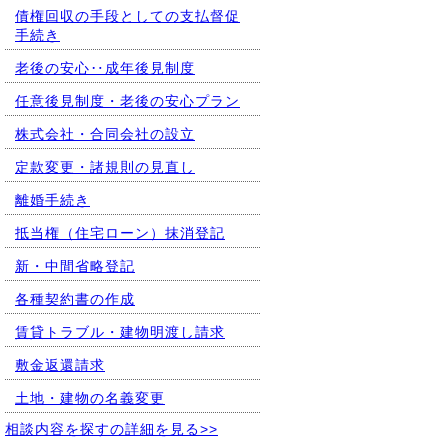
債権回収の手段としての支払督促
手続き
老後の安心‥成年後見制度
任意後見制度・老後の安心プラン
株式会社・合同会社の設立
定款変更・諸規則の見直し
離婚手続き
抵当権（住宅ローン）抹消登記
新・中間省略登記
各種契約書の作成
賃貸トラブル・建物明渡し請求
敷金返還請求
土地・建物の名義変更
相談内容を探すの詳細を見る>>