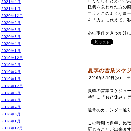
亡くなられた方のご
2021年4月
怪我を負われた方の
2021年1月
二度とこのような事
2020年12月
を「力」に代えて、
2020年8月
2020年6月
あの事件をきっかけ
2020年5月
2020年4月
2020年1月
2019年12月
2019年8月
夏季の営業スケ
2019年4月
2016年8月9日(火)
テ
2019年1月
2018年12月
夏季の営業スケジュ
2018年8月
特別に「お盆休み」
2018年7月
2018年4月
通常のカレンダー通
2018年3月
2018年1月
この時期は例年、比
2017年12月
応じることが出来ま