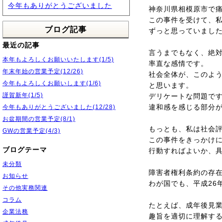
今年もありがとうございました
神奈川県相模原市で
この事件を受けて、
ブログ記事
ずっと思っていまし
最近の記事
言うまでもなく、絶
本年もよろしくお願いいたします(1/5)
率直な感情です。
年末年始の営業予定(12/26)
社会全体が、このよ
今年もよろしくお願いします(1/6)
と思います。
謹賀新年(1/5)
デリケートな問題で
違和感を感じる部分
今年もありがとうございました(12/28)
お盆期間の営業予定(8/1)
もっとも、私は社会
GWの営業予定(4/3)
この事件をきっかけ
ブログテーマ
行動すればよいか、
未分類
障害者権利条約の存
お知らせ
わが国でも、平成26
その他実務関連
コラム
たとえば、成年後見業
企業法務
趣旨を適切に理解す