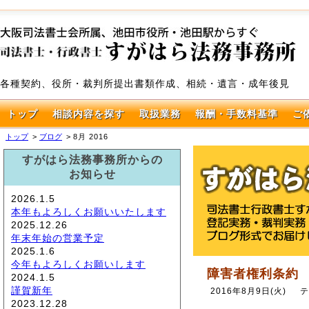
各種契約、役所・裁判所提出書類作成、相続・遺言・成年後見
トップ
相談内容を探す
取扱業務
報酬・手数料基準
ご
トップ
ブログ
8月 2016
すがはら法務事務所からの
お知らせ
2026.1.5
本年もよろしくお願いいたします
2025.12.26
年末年始の営業予定
2025.1.6
今年もよろしくお願いします
障害者権利条約
2024.1.5
謹賀新年
2016年8月9日(火)
テ
2023.12.28