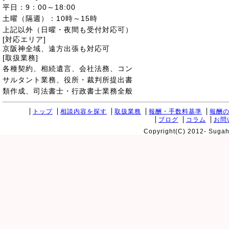
平日：9：00～18:00
土曜（隔週）：10時～15時
上記以外（日曜・夜間も受付対応可）
[対応エリア]
京阪神全域、遠方出張も対応可
[取扱業務]
各種契約、相続遺言、会社法務、コン
サルタント業務、役所・裁判所提出書
類作成、司法書士・行政書士業務全般
トップ
相談内容を探す
取扱業務
報酬・手数料基準
報酬
ブログ
コラム
お問
Copyright(C) 2012- Sugaha