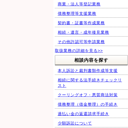
商業・法人等登記業務
債務整理等支援業務
契約書・証書等作成業務
相続・遺言・成年後見業務
その他許認可等申請業務
取扱業務の詳細を見る>>
相談内容を探す
本人訴訟と裁判書類作成等支援
相続に関する法手続きチェックリ
スト
クーリングオフ・悪質商法対策
債務整理（借金整理）の手続き
過払い金の返還請求手続き
少額訴訟について