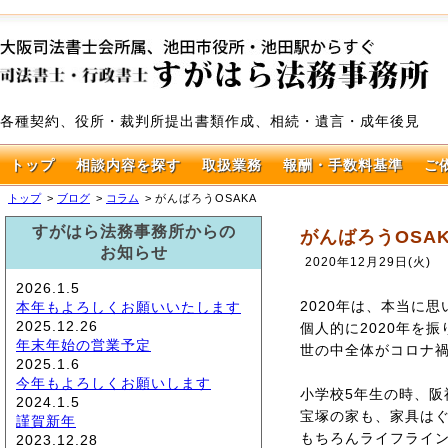
各種契約、役所・裁判所提出書類作成、相続・遺言・成年後見
トップ
相談内容を探す
取扱業務
報酬・手数料基準
ご
トップ
ブログ
コラム
がんばろうOSAKA
すがはら法務事務所からの
がんばろうOSA
お知らせ
2020年12月29日(火)
2026.1.5
2020年は、本当に
本年もよろしくお願いいたします
2025.12.26
個人的に2020年を
年末年始の営業予定
世の中全体がコロナ
2025.1.6
今年もよろしくお願いします
小学校5年生の時、阪
2024.1.5
宝塚の家も、家具は
謹賀新年
もちろんライフライ
2023.12.28