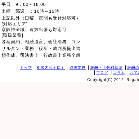
平日：9：00～18:00
土曜（隔週）：10時～15時
上記以外（日曜・夜間も受付対応可）
[対応エリア]
京阪神全域、遠方出張も対応可
[取扱業務]
各種契約、相続遺言、会社法務、コン
サルタント業務、役所・裁判所提出書
類作成、司法書士・行政書士業務全般
トップ
相談内容を探す
取扱業務
報酬・手数料基準
報酬
ブログ
コラム
お問
Copyright(C) 2012- Sugaha