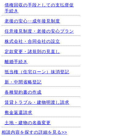
債権回収の手段としての支払督促
手続き
老後の安心‥成年後見制度
任意後見制度・老後の安心プラン
株式会社・合同会社の設立
定款変更・諸規則の見直し
離婚手続き
抵当権（住宅ローン）抹消登記
新・中間省略登記
各種契約書の作成
賃貸トラブル・建物明渡し請求
敷金返還請求
土地・建物の名義変更
相談内容を探すの詳細を見る>>