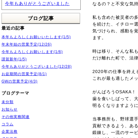
今年もありがとうございました
なるの？と不安な気
私も含めた被災者の多
ブログ記事
を続けた、イチロー
最近の記事
気づけられ、感動を
本年もよろしくお願いいたします(1/5)
ます。
年末年始の営業予定(12/26)
時は移り、そんな私
今年もよろしくお願いします(1/6)
だけ離れた町で、法
謹賀新年(1/5)
今年もありがとうございました(12/28)
2020年の仕事を終え
お盆期間の営業予定(8/1)
これが最も適したメ
GWの営業予定(4/3)
がんばろうOSAKA！
ブログテーマ
歯を食いしばって、
未分類
明るくなりますよう
お知らせ
その他実務関連
当事務所も、野球選
コラム
貢献できるよう、あ
企業法務
鍛錬し、一流のサー